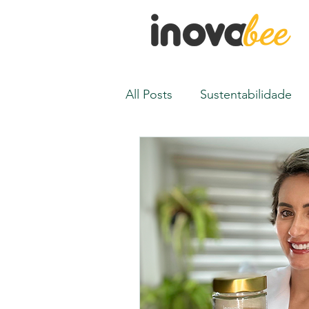
All Posts
Sustentabilidade
Polinização
Receitas
Gramado Summit
Inova
Controle de Pragas
Man