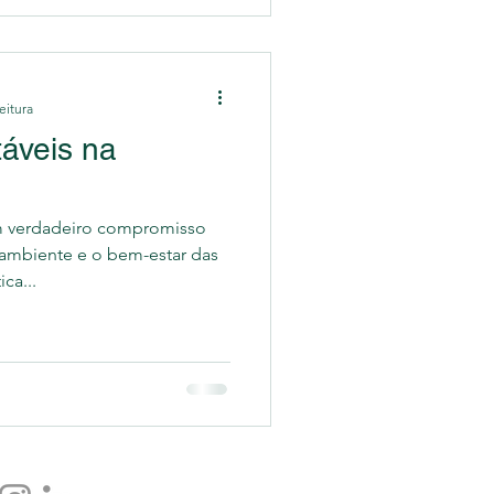
eitura
táveis na
um verdadeiro compromisso
ambiente e o bem-estar das
ca...