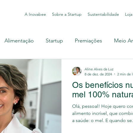
A Inovabee
Sobre a Startup
Sustentabilidade
Loja
Alimentação
Startup
Premiações
Meio A
Mel
Apicultura
Livro
Rastreabilidade
Aline Alves da Luz
8 de dez. de 2024
2 min de l
Os benefícios nu
ção
Inovação
Natureza
Sebrae
Move+
mel 100% natur
Olá, pessoal! Hoje quero c
ejo Apícola
alimento incrível, que comb
a saúde: o mel. E quando se.