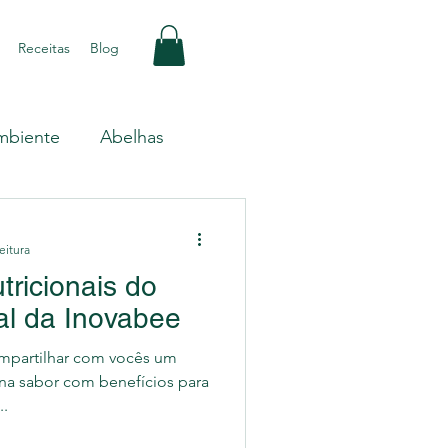
Receitas
Blog
mbiente
Abelhas
Produção
eitura
tricionais do
Fruticultura
al da Inovabee
ompartilhar com vocês um
ina sabor com benefícios para
..