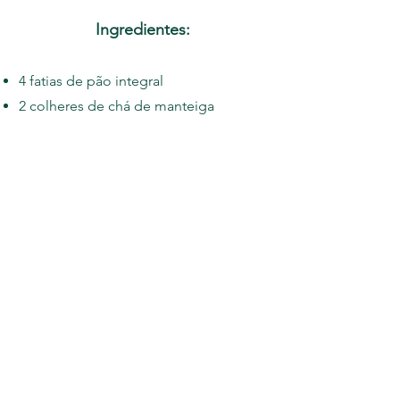
Ingredientes:
4 fatias de pão integral
2 colheres de chá de manteiga
saudável (como ghee)
2 colheres de chá de mel puro
Preparo:
1.
Pré-aqueça uma frigideira ou chapa
em fogo médio.
2.
Enquanto isso, espalhe
uniformemente a manteiga sobre uma
face de cada fatia de pão.
3.
Coloque as fatias de pão na