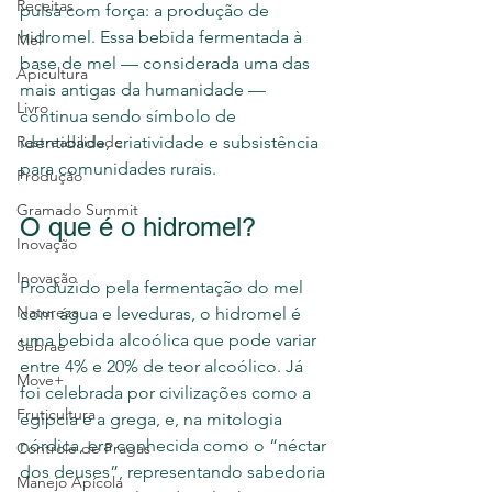
Receitas
pulsa com força: a produção de 
hidromel. Essa bebida fermentada à 
Mel
base de mel — considerada uma das 
Apicultura
mais antigas da humanidade — 
Livro
continua sendo símbolo de 
Rastreabilidade
identidade, criatividade e subsistência 
para comunidades rurais.
Produção
Gramado Summit
O que é o hidromel?
Inovação
Inovação
Produzido pela fermentação do mel 
Natureza
com água e leveduras, o hidromel é 
uma bebida alcoólica que pode variar 
Sebrae
entre 4% e 20% de teor alcoólico. Já 
Move+
foi celebrada por civilizações como a 
Fruticultura
egípcia e a grega, e, na mitologia 
nórdica, era conhecida como o “néctar 
Controle de Pragas
dos deuses”, representando sabedoria 
Manejo Apícola