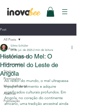
Post
All Posts
Silmo Schüler
All Posts
23 de jul. de 2025
2 min de leitura
Histórias do Mel: O
Sustentabilidade
Hidromel do Leste de
Alimentação
Startup
Angola
Premiações
Ao redor do mundo, o mel ultrapassa 
Meio Ambiente
o papel de alimento e adquire 
significados culturais profundos. Em 
Abelhas
Angola, no coração do continente 
Polinização
africano, uma tradição ancestral ainda 